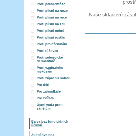
prostř
Proti paradentóze
Proti plísni na noze
Naše skladové záso
Proti plísni na ruce
Proti plísni na zdi
Proti plísni nehtů
Proti plísni rostlin
Proti proleženinám
Proti růžovce
Proti seboroické
dermatitidě
Proti vaginálním
mykózám
Proti zápachu nohou
Pro děti
Pro zahrádkáře
Pro zvířata
Ústní voda proti
zánětům
Barva bez fungicidních
účinků
Zubní hygiena