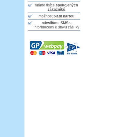
máme tisíce
spokojených
zákazníků
možnost
platit kartou
odesíláme SMS
s
informacemi o stavu zásilky