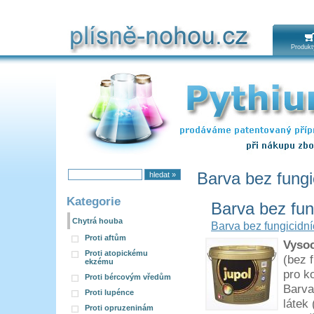
Produkt
Barva bez fungi
Kategorie
Barva bez fung
Chytrá houba
Barva bez fungicidní
Proti aftům
Vysoc
Proti atopickému
(bez 
ekzému
pro k
Proti bércovým vředům
Barva
Proti lupénce
látek
Proti opruzeninám