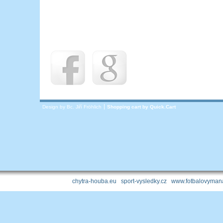
Design by Bc. Jiří Fröhlich
Shopping cart by
Quick.Cart
chytra-houba.eu
|
sport-vysledky.cz
|
www.fotbalovymana