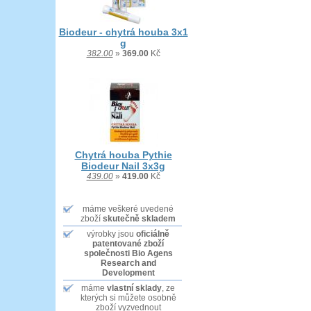
Biodeur - chytrá houba 3x1
g
382.00
»
369.00
Kč
Chytrá houba Pythie
Biodeur Nail 3x3g
439.00
»
419.00
Kč
máme veškeré uvedené
zboží
skutečně skladem
výrobky jsou
oficiálně
patentované zboží
společnosti Bio Agens
Research and
Development
máme
vlastní sklady
, ze
kterých si můžete osobně
zboží vyzvednout