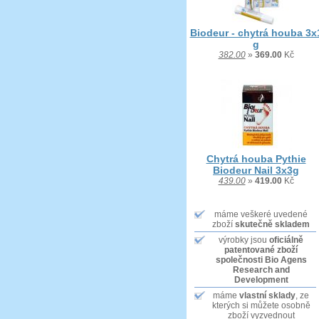
Biodeur - chytrá houba 3x
g
382.00
»
369.00
Kč
Chytrá houba Pythie
Biodeur Nail 3x3g
439.00
»
419.00
Kč
máme veškeré uvedené
zboží
skutečně skladem
výrobky jsou
oficiálně
patentované zboží
společnosti Bio Agens
Research and
Development
máme
vlastní sklady
, ze
kterých si můžete osobně
zboží vyzvednout