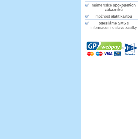
máme tisíce
spokojených
zákazníků
možnost
platit kartou
odesíláme SMS
s
informacemi o stavu zásilky