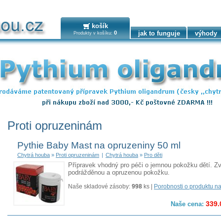
košík
0
jak to funguje
výhody
Produkty v košíku:
Proti opruzeninám
Pythie Baby Mast na opruzeniny 50 ml
Chytrá houba
»
Proti opruzeninám
|
Chytrá houba
»
Pro děti
Přípravek vhodný pro péči o jemnou pokožku dětí. Zv
podrážděnou a opruzenou pokožku.
Naše skladové zásoby:
998
ks |
Porobnosti o produktu n
339.
Naše cena: