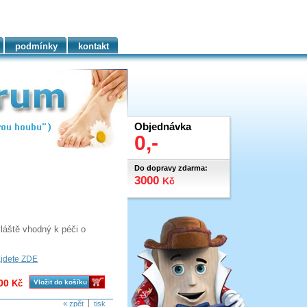
podmínky
kontakt
Objednávka
0,-
Do dopravy zdarma:
3000
Kč
láště vhodný k péči o
ajdete ZDE
00
Kč
Vložit do košíku
« zpět
tisk