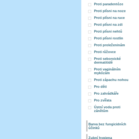
Proti paradentóze
Proti plísni na noze
Proti plísni na ruce
Proti plísni na zdi
Proti plísni nehtů
Proti plísni rostlin
Proti proleženinám
Proti růžovce
Proti seboroické
dermatitidě
Proti vaginálním
mykózám
Proti zápachu nohou
Pro děti
Pro zahrádkáře
Pro zvířata
Ústní voda proti
zánětům
Barva bez fungicidních
účinků
Zubní hygiena