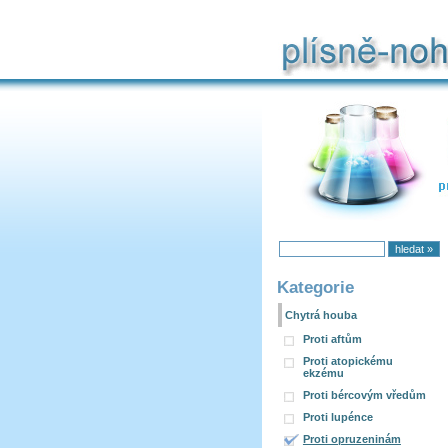
Chytrá houba
Kategorie
Chytrá houba
Proti aftům
Proti atopickému
ekzému
Proti bércovým vředům
Proti lupénce
Proti opruzeninám