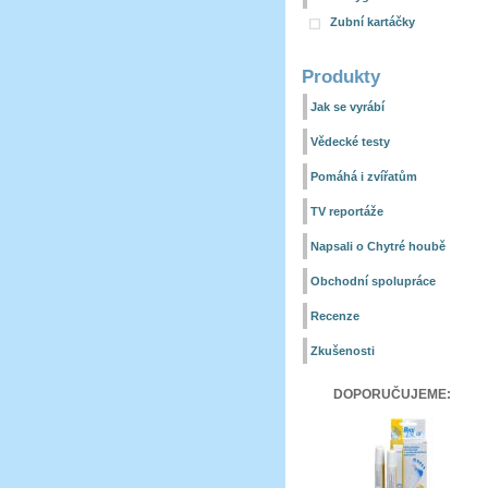
Zubní kartáčky
Produkty
Jak se vyrábí
Vědecké testy
Pomáhá i zvířatům
TV reportáže
Napsali o Chytré houbě
Obchodní spolupráce
Recenze
Zkušenosti
DOPORUČUJEME: