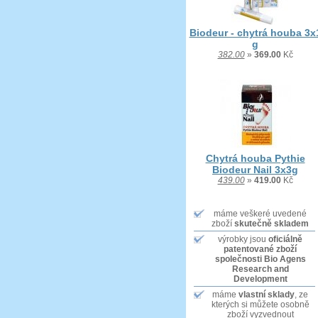
Biodeur - chytrá houba 3x
g
382.00
»
369.00
Kč
Chytrá houba Pythie
Biodeur Nail 3x3g
439.00
»
419.00
Kč
máme veškeré uvedené
zboží
skutečně skladem
výrobky jsou
oficiálně
patentované zboží
společnosti Bio Agens
Research and
Development
máme
vlastní sklady
, ze
kterých si můžete osobně
zboží vyzvednout