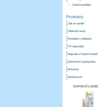
Zubní kartáčky
Produkty
Jak se vyrábí
Vědecké testy
Pomáhá i zvířatům
TV reportáže
Napsali o Chytré houbě
Obchodní spolupráce
Recenze
Zkušenosti
DOPORUČUJEME: