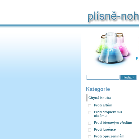
Chytrá houba
Kategorie
Chytrá houba
Proti aftům
Proti atopickému
ekzému
Proti bércovým vředům
Proti lupénce
Proti opruzeninám