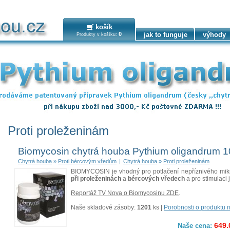
košík
0
jak to funguje
výhody
Produkty v košíku:
Proti proleženinám
Biomycosin chytrá houba Pythium oligandrum 
Chytrá houba
»
Proti bércovým vředům
|
Chytrá houba
»
Proti proleženinám
BIOMYCOSIN je vhodný pro potlačení nepříznivého mikr
při proleženinách
a
bércových vředech
a pro stimulaci j
Reportáž TV Nova o Biomycosinu ZDE
.
Naše skladové zásoby:
1201
ks |
Porobnosti o produktu 
649.
Naše cena: