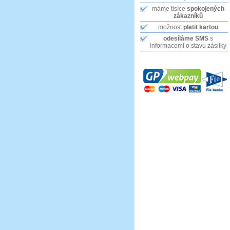
máme tisíce
spokojených
zákazníků
možnost
platit kartou
odesíláme SMS
s
informacemi o stavu zásilky