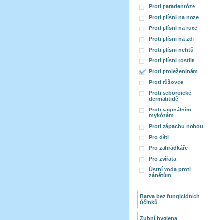
Proti paradentóze
Proti plísni na noze
Proti plísni na ruce
Proti plísni na zdi
Proti plísni nehtů
Proti plísni rostlin
Proti proleženinám
Proti růžovce
Proti seboroické
dermatitidě
Proti vaginálním
mykózám
Proti zápachu nohou
Pro děti
Pro zahrádkáře
Pro zvířata
Ústní voda proti
zánětům
Barva bez fungicidních
účinků
Zubní hygiena