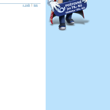
« zpět
tisk