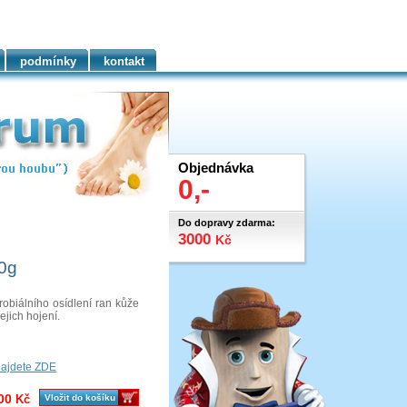
podmínky
kontakt
Objednávka
0,-
Do dopravy zdarma:
3000
Kč
10g
obiálního osídlení ran kůže
ejich hojení.
najdete ZDE
00
Kč
Vložit do košíku