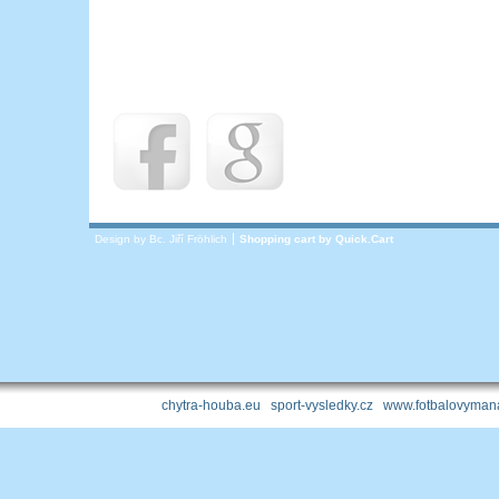
Design by Bc. Jiří Fröhlich
Shopping cart by
Quick.Cart
chytra-houba.eu
|
sport-vysledky.cz
|
www.fotbalovymana