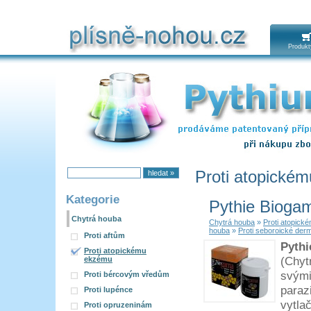
Chytrá houba
Produkt
Proti atopické
Kategorie
Pythie Bioga
Chytrá houba
Chytrá houba
»
Proti atopic
houba
»
Proti seboroické derm
Proti aftům
Pyth
Proti atopickému
(Chyt
ekzému
svým
Proti bércovým vředům
paraz
Proti lupénce
vytla
Proti opruzeninám