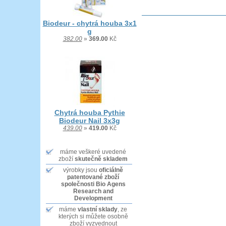
Biodeur - chytrá houba 3x1
g
382.00
»
369.00
Kč
Chytrá houba Pythie
Biodeur Nail 3x3g
439.00
»
419.00
Kč
máme veškeré uvedené
zboží
skutečně skladem
výrobky jsou
oficiálně
patentované zboží
společnosti Bio Agens
Research and
Development
máme
vlastní sklady
, ze
kterých si můžete osobně
zboží vyzvednout