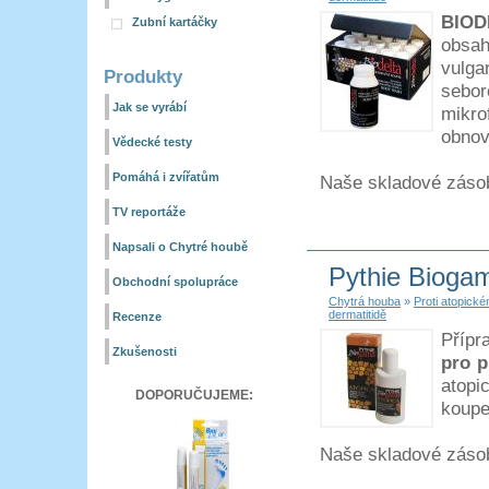
BIO
Zubní kartáčky
obsah
vulga
Produkty
sebo
Jak se vyrábí
mikro
obnov
Vědecké testy
Pomáhá i zvířatům
Naše skladové záso
TV reportáže
Napsali o Chytré houbě
Pythie Biogam
Obchodní spolupráce
Chytrá houba
»
Proti atopic
dermatitidě
Recenze
Přípr
Zkušenosti
pro p
atopi
DOPORUČUJEME:
koupe
Naše skladové záso