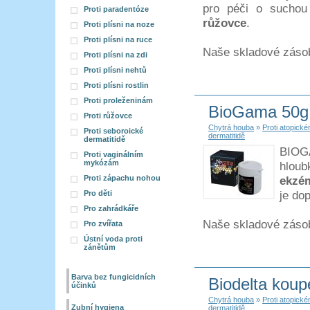
pro péči o sucho
Proti paradentóze
růžovce
.
Proti plísni na noze
Proti plísni na ruce
Naše skladové záso
Proti plísni na zdi
Proti plísni nehtů
Proti plísni rostlin
Proti proleženinám
BioGama 50g
Proti růžovce
Chytrá houba
»
Proti atopic
Proti seboroické
dermatitidě
dermatitidě
BIOGA
Proti vaginálním
mykózám
hloub
Proti zápachu nohou
ekzé
je do
Pro děti
Pro zahrádkáře
Naše skladové záso
Pro zvířata
Ústní voda proti
zánětům
Barva bez fungicidních
Biodelta koup
účinků
Chytrá houba
»
Proti atopic
Zubní hygiena
dermatitidě